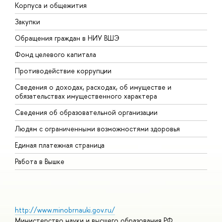
Корпуса и общежития
В
Закупки
П
Обращения граждан в НИУ ВШЭ
А
Фонд целевого капитала
Д
Противодействие коррупции
Ц
Сведения о доходах, расходах, об имуществе и
Б
обязательствах имущественного характера
О
Сведения об образовательной организации
О
Людям с ограниченными возможностями здоровья
Единая платежная страница
Работа в Вышке
http://www.minobrnauki.gov.ru/
Министерство науки и высшего образования РФ