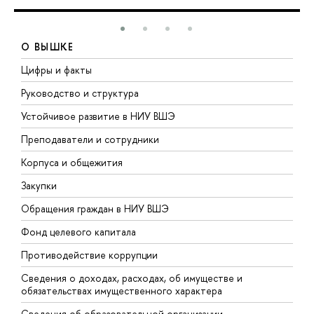
О ВЫШКЕ
Цифры и факты
Л
Руководство и структура
Д
Устойчивое развитие в НИУ ВШЭ
О
Преподаватели и сотрудники
П
Корпуса и общежития
В
Закупки
П
Обращения граждан в НИУ ВШЭ
А
Фонд целевого капитала
Д
Противодействие коррупции
Ц
Сведения о доходах, расходах, об имуществе и
Б
обязательствах имущественного характера
О
Сведения об образовательной организации