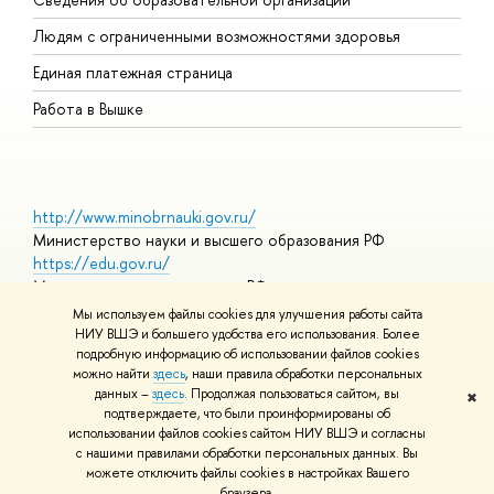
О
Людям с ограниченными возможностями здоровья
Единая платежная страница
Работа в Вышке
http://www.minobrnauki.gov.ru/
Министерство науки и высшего образования РФ
https://edu.gov.ru/
Министерство просвещения РФ
https://elearning.hse.ru/mooc
Мы используем файлы cookies для улучшения работы сайта
Массовые открытые онлайн-курсы
НИУ ВШЭ и большего удобства его использования. Более
подробную информацию об использовании файлов cookies
можно найти
здесь
, наши правила обработки персональных
данных –
здесь
. Продолжая пользоваться сайтом, вы
✖
© НИУ ВШЭ 1993–2026
Адреса и контакты
Условия
подтверждаете, что были проинформированы об
использования материалов
Политика конфиденциальности
Карта
использовании файлов cookies сайтом НИУ ВШЭ и согласны
сайта
с нашими правилами обработки персональных данных. Вы
Шрифты HSE Sans и HSE Slab разработаны в
Школе дизайна НИУ
можете отключить файлы cookies в настройках Вашего
ВШЭ
браузера.