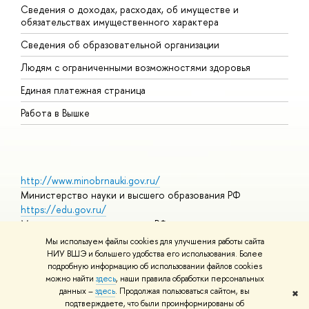
Сведения о доходах, расходах, об имуществе и
Б
обязательствах имущественного характера
О
Сведения об образовательной организации
О
Людям с ограниченными возможностями здоровья
Единая платежная страница
Работа в Вышке
http://www.minobrnauki.gov.ru/
Министерство науки и высшего образования РФ
https://edu.gov.ru/
Министерство просвещения РФ
https://elearning.hse.ru/mooc
Мы используем файлы cookies для улучшения работы сайта
Массовые открытые онлайн-курсы
НИУ ВШЭ и большего удобства его использования. Более
подробную информацию об использовании файлов cookies
можно найти
здесь
, наши правила обработки персональных
данных –
здесь
. Продолжая пользоваться сайтом, вы
✖
© НИУ ВШЭ 1993–2026
Адреса и контакты
Условия
подтверждаете, что были проинформированы об
использования материалов
Политика конфиденциальности
Карта