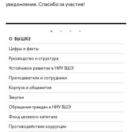
уведомление. Спасибо за участие!
О ВЫШКЕ
Цифры и факты
Л
Руководство и структура
Д
Устойчивое развитие в НИУ ВШЭ
О
Преподаватели и сотрудники
П
Корпуса и общежития
В
Закупки
П
Обращения граждан в НИУ ВШЭ
А
Фонд целевого капитала
Д
Противодействие коррупции
Ц