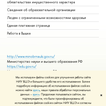
обязательствах имущественного характера
О
Сведения об образовательной организации
О
Людям с ограниченными возможностями здоровья
Единая платежная страница
Работа в Вышке
http://www.minobrnauki.gov.ru/
Министерство науки и высшего образования РФ
https://edu.gov.ru/
Министерство просвещения РФ
https://elearning.hse.ru/mooc
Мы используем файлы cookies для улучшения работы сайта
Массовые открытые онлайн-курсы
НИУ ВШЭ и большего удобства его использования. Более
подробную информацию об использовании файлов cookies
можно найти
здесь
, наши правила обработки персональных
данных –
здесь
. Продолжая пользоваться сайтом, вы
✖
© НИУ ВШЭ 1993–2026
Адреса и контакты
Условия
подтверждаете, что были проинформированы об
использования материалов
Политика конфиденциальности
Карта
использовании файлов cookies сайтом НИУ ВШЭ и согласны
сайта