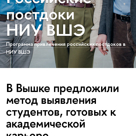
постдоки
НИУ ВШЭ
Программа привлечения российских постдоков в
НИУ ВШЭ
В Вышке предложили
метод выявления
студентов, готовых к
академической
карьере