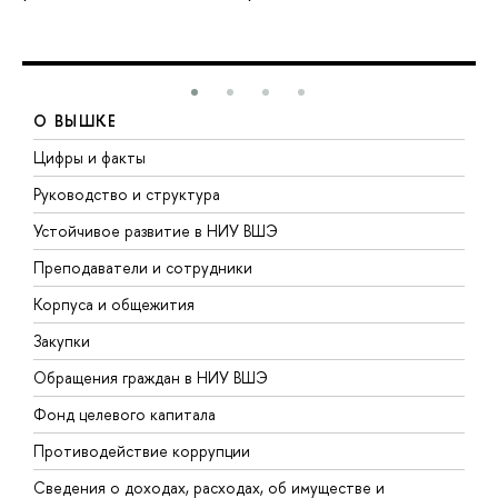
О ВЫШКЕ
Цифры и факты
Л
Руководство и структура
Д
Устойчивое развитие в НИУ ВШЭ
О
Преподаватели и сотрудники
П
Корпуса и общежития
В
Закупки
П
Обращения граждан в НИУ ВШЭ
А
Фонд целевого капитала
Д
Противодействие коррупции
Ц
Сведения о доходах, расходах, об имуществе и
Б