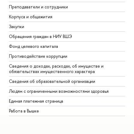
Преподаватели и сотрудники
П
Корпуса и общежития
В
Закупки
П
Обращения граждан в НИУ ВШЭ
А
Фонд целевого капитала
Д
Противодействие коррупции
Ц
Сведения о доходах, расходах, об имуществе и
Б
обязательствах имущественного характера
О
Сведения об образовательной организации
О
Людям с ограниченными возможностями здоровья
Единая платежная страница
Работа в Вышке