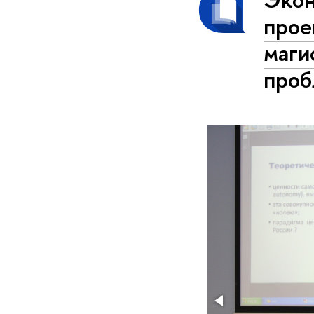
прое
маги
проб