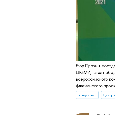
Егор Прохин, постд
ЦКЕМИ, стал побед
всероссийского ко
флагманского прое
официально