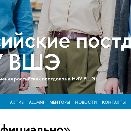
сийские пост
У ВШЭ
чения российских постдоков в НИУ ВШЭ
АКТИВ
ALUMNI
МЕНТОРЫ
НОВОСТИ
КОНТАКТЫ
официально»