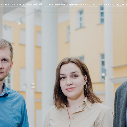
ая школа экономики»
Программа привлечения российских постдок