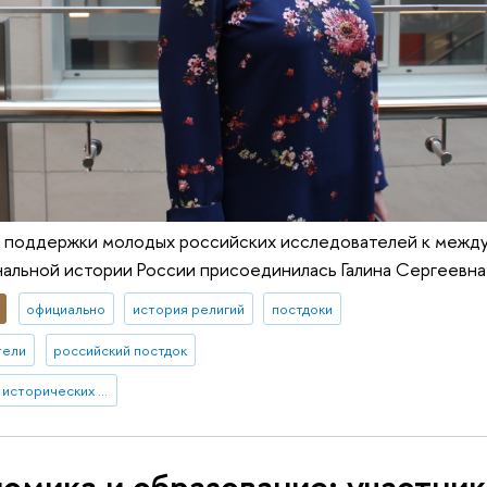
ы поддержки молодых российских исследователей к межд
альной истории России присоединилась Галина Сергеевна 
официально
история религий
постдоки
тели
российский постдок
Институт региональных исторических исследований
омика и образование: участник