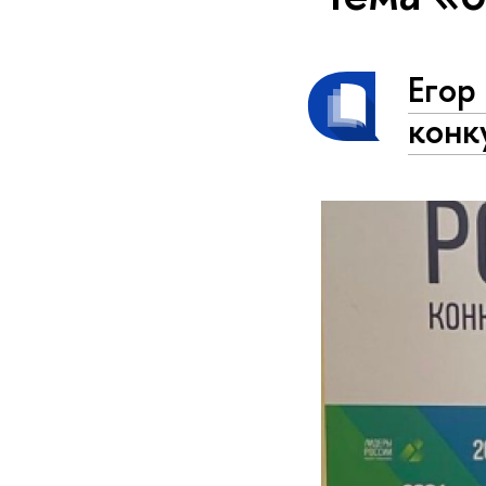
Егор
конк