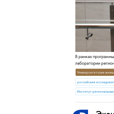
В рамках программ
лаборатории регион
Университетская жизнь
российские исследова
Экон