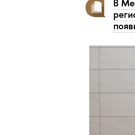
В Ме
реги
появ