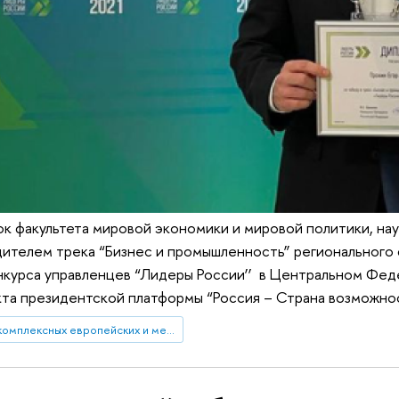
ок факультета мировой экономики и мировой политики, на
ителем трека “Бизнес и промышленность” регионального 
нкурса управленцев “Лидеры России’’ в Центральном Фед
кта президентской платформы “Россия – Страна возможно
Центр комплексных европейских и международных исследований (ЦКЕМИ)