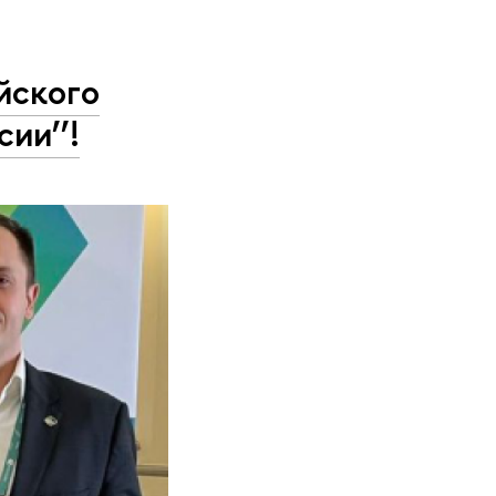
йского
ии’’!