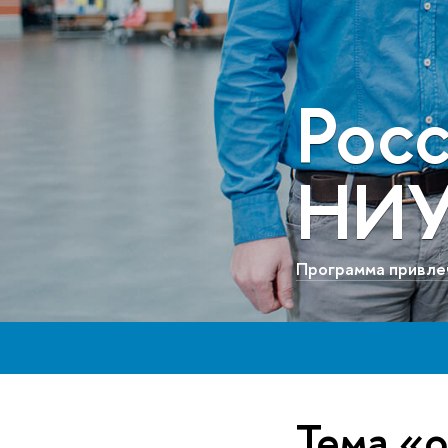
Рос
НИ
Программа привле
Тема «