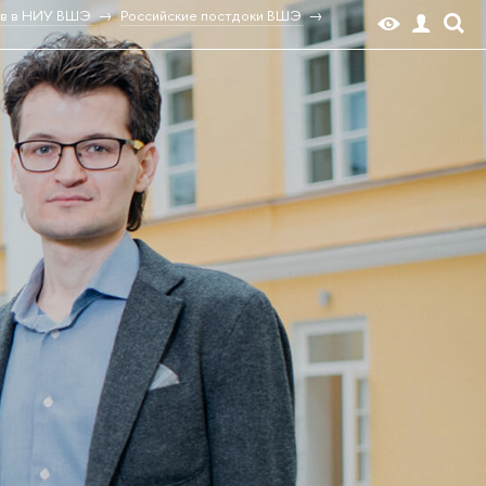
ов в НИУ ВШЭ
Российские постдоки ВШЭ