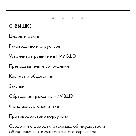
О ВЫШКЕ
Цифры и факты
Л
Руководство и структура
Д
Устойчивое развитие в НИУ ВШЭ
О
Преподаватели и сотрудники
П
Корпуса и общежития
В
Закупки
П
Обращения граждан в НИУ ВШЭ
А
Фонд целевого капитала
Д
Противодействие коррупции
Ц
Сведения о доходах, расходах, об имуществе и
Б
обязательствах имущественного характера