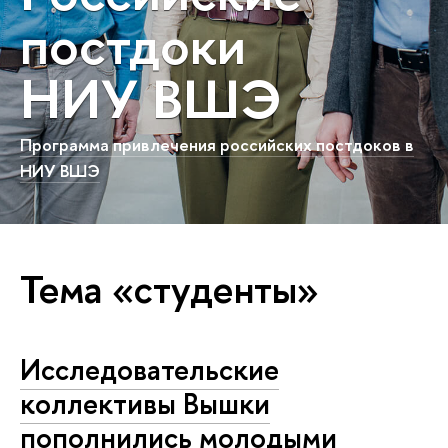
постдоки
НИУ ВШЭ
Программа привлечения российских постдоков в
НИУ ВШЭ
Тема «студенты»
Исследовательские
коллективы Вышки
пополнились молодыми