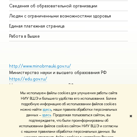
О
Сведения об образовательной организации
О
Людям с ограниченными возможностями здоровья
Единая платежная страница
Работа в Вышке
http://www.minobrnauki.gov.ru/
Министерство науки и высшего образования РФ
https://edu.gov.ru/
Министерство просвещения РФ
https://elearning.hse.ru/mooc
Мы используем файлы cookies для улучшения работы сайта
Массовые открытые онлайн-курсы
НИУ ВШЭ и большего удобства его использования. Более
подробную информацию об использовании файлов cookies
можно найти
здесь
, наши правила обработки персональных
данных –
здесь
. Продолжая пользоваться сайтом, вы
✖
© НИУ ВШЭ 1993–2026
Адреса и контакты
Условия
подтверждаете, что были проинформированы об
использования материалов
Политика конфиденциальности
Карта
использовании файлов cookies сайтом НИУ ВШЭ и согласны
сайта
с нашими правилами обработки персональных данных. Вы
Шрифты HSE Sans и HSE Slab разработаны в
Школе дизайна НИУ