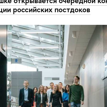
шке открывается очередной ко
ции российских постдоков