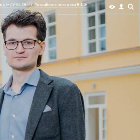
ов в НИУ ВШЭ
Российские постдоки ВШЭ