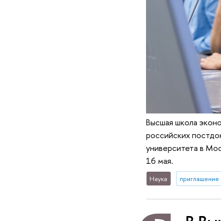
Высшая школа эконо
российских постдок
университета в Мо
16 мая.
Наука
приглашение 