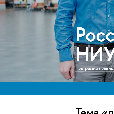
Рос
НИ
Программа привле
Тема «