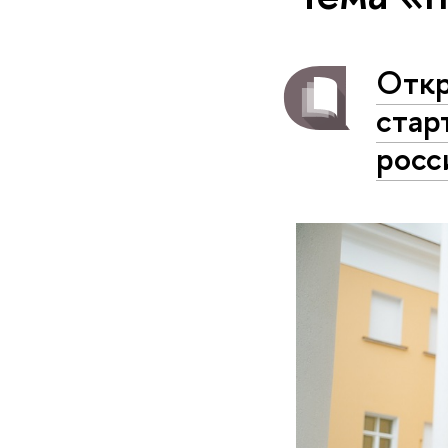
Откр
стар
росс