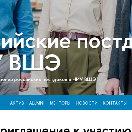
сийские пост
У ВШЭ
чения российских постдоков в НИУ ВШЭ
АКТИВ
ALUMNI
МЕНТОРЫ
НОВОСТИ
КОНТАКТЫ
приглашение к участи