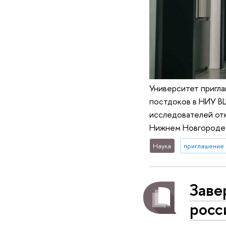
Университет пригла
постдоков в НИУ ВШ
исследователей отк
Нижнем Новгороде 
Наука
приглашение 
Заве
росс