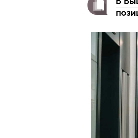
В Вы
пози