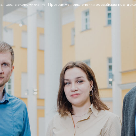
ая школа экономики»
Программа привлечения российских постдок