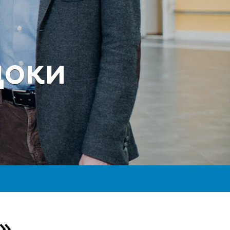
доки
ю»