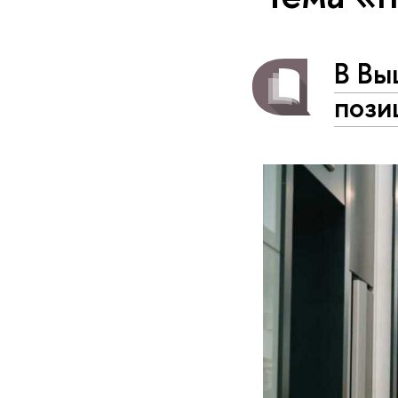
В Вы
пози