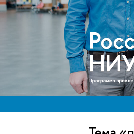
Рос
НИ
Программа привле
Тема «