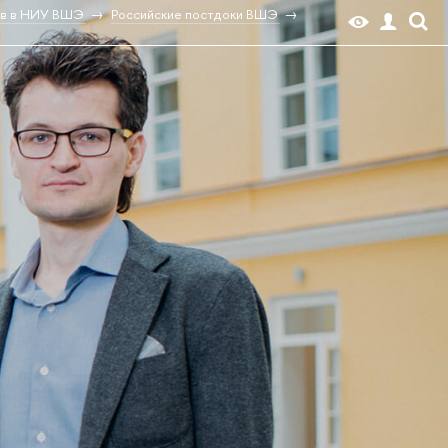
ов в НИУ ВШЭ
Российские постдоки ВШЭ