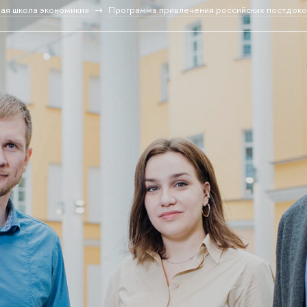
ая школа экономики»
Программа привлечения российских постдок