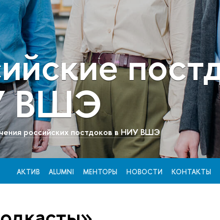
сийские пост
У ВШЭ
чения российских постдоков в НИУ ВШЭ
АКТИВ
ALUMNI
МЕНТОРЫ
НОВОСТИ
КОНТАКТЫ
подкасты»