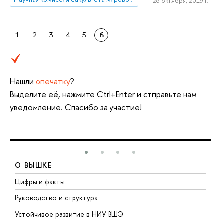
28 октября, 2019 г.
1
2
3
4
5
6
Нашли
опечатку
?
Выделите её, нажмите Ctrl+Enter и отправьте нам
уведомление. Спасибо за участие!
О ВЫШКЕ
Цифры и факты
Л
Руководство и структура
Д
Устойчивое развитие в НИУ ВШЭ
О