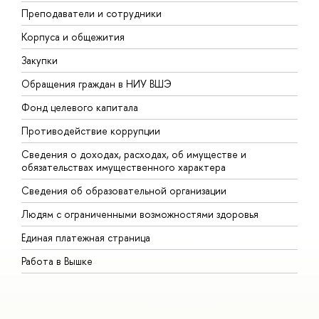
Преподаватели и сотрудники
П
Корпуса и общежития
В
Закупки
П
Обращения граждан в НИУ ВШЭ
А
Фонд целевого капитала
Д
Противодействие коррупции
Ц
Сведения о доходах, расходах, об имуществе и
Б
обязательствах имущественного характера
О
Сведения об образовательной организации
О
Людям с ограниченными возможностями здоровья
Единая платежная страница
Работа в Вышке