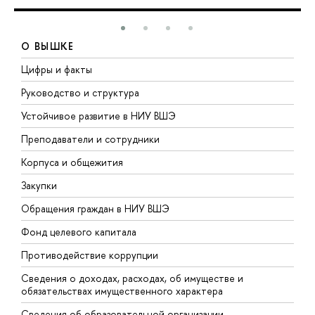
О ВЫШКЕ
Цифры и факты
Л
Руководство и структура
Д
Устойчивое развитие в НИУ ВШЭ
О
Преподаватели и сотрудники
П
Корпуса и общежития
В
Закупки
П
Обращения граждан в НИУ ВШЭ
А
Фонд целевого капитала
Д
Противодействие коррупции
Ц
Сведения о доходах, расходах, об имуществе и
Б
обязательствах имущественного характера
О
Сведения об образовательной организации