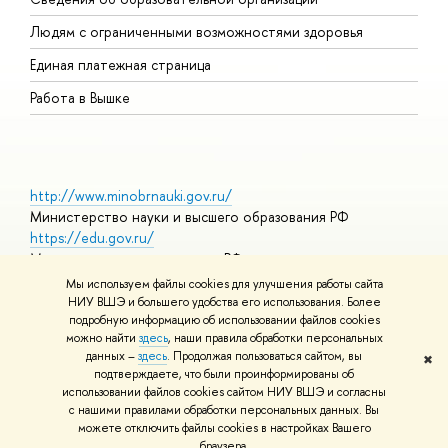
О
Людям с ограниченными возможностями здоровья
Единая платежная страница
Работа в Вышке
http://www.minobrnauki.gov.ru/
Министерство науки и высшего образования РФ
https://edu.gov.ru/
Министерство просвещения РФ
https://elearning.hse.ru/mooc
Мы используем файлы cookies для улучшения работы сайта
Массовые открытые онлайн-курсы
НИУ ВШЭ и большего удобства его использования. Более
подробную информацию об использовании файлов cookies
можно найти
здесь
, наши правила обработки персональных
данных –
здесь
. Продолжая пользоваться сайтом, вы
✖
© НИУ ВШЭ 1993–2026
Адреса и контакты
Условия
подтверждаете, что были проинформированы об
использования материалов
Политика конфиденциальности
Карта
использовании файлов cookies сайтом НИУ ВШЭ и согласны
сайта
с нашими правилами обработки персональных данных. Вы
Шрифты HSE Sans и HSE Slab разработаны в
Школе дизайна НИУ
можете отключить файлы cookies в настройках Вашего
ВШЭ
браузера.