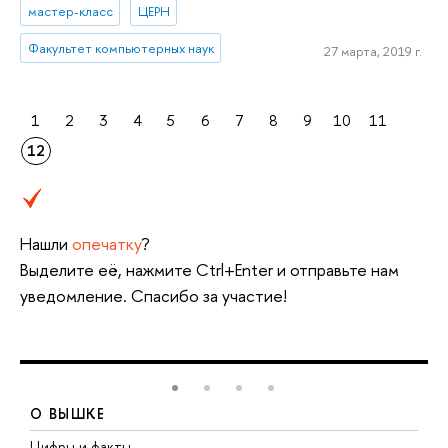
мастер-класс
ЦЕРН
Факультет компьютерных наук
27 марта, 2019 г.
1
2
3
4
5
6
7
8
9
10
11
12
Нашли
опечатку
?
Выделите её, нажмите Ctrl+Enter и отправьте нам
уведомление. Спасибо за участие!
О ВЫШКЕ
Цифры и факты
Л