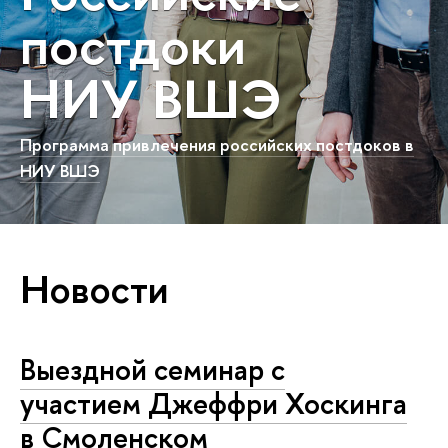
постдоки
НИУ ВШЭ
Программа привлечения российских постдоков в
НИУ ВШЭ
Новости
Выездной семинар с
участием Джеффри Хоскинга
в Смоленском