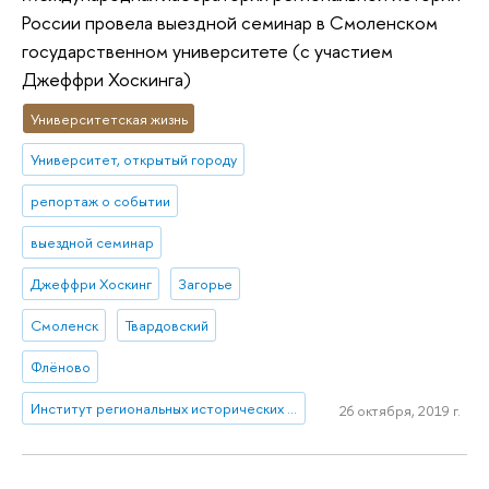
России провела выездной семинар в Смоленском
государственном университете (с участием
Джеффри Хоскинга)
Университетская жизнь
Университет, открытый городу
репортаж о событии
выездной семинар
Джеффри Хоскинг
Загорье
Смоленск
Твардовский
Флёново
Институт региональных исторических исследований
26 октября, 2019 г.