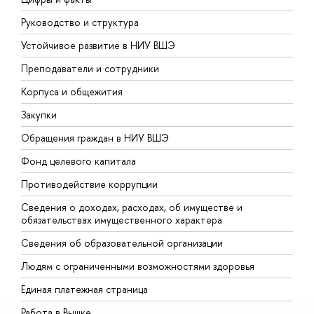
Руководство и структура
Д
Устойчивое развитие в НИУ ВШЭ
О
Преподаватели и сотрудники
П
Корпуса и общежития
В
Закупки
П
Обращения граждан в НИУ ВШЭ
А
Фонд целевого капитала
Д
Противодействие коррупции
Ц
Сведения о доходах, расходах, об имуществе и
Б
обязательствах имущественного характера
О
Сведения об образовательной организации
О
Людям с ограниченными возможностями здоровья
Единая платежная страница
Работа в Вышке